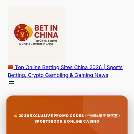
Skip
to
content
Top Online Betting Sites China 2026 | Sports
Betting, Crypto Gambling & Gaming News
2026 EXCLUSIVE PROMO CODES • 中国玩家专属优惠 •
SPORTSBOOK & ONLINE CASINO